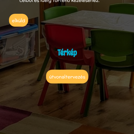
célból és ideig történő kezeléséhez.
elküld
Térkép
útvonaltervezés