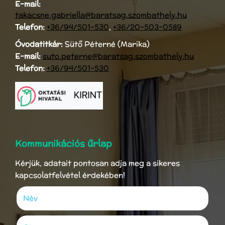
E-mail:
takacsne.gabriella@baratsag.szombathely.hu
Telefon:
+36/94/501-530
,
+36/20-503-0589
Óvodatitkár:
Sütő Péterné (Marika)
E-mail:
suto.peterne@baratsag.szombathely.hu
Telefon:
+36/94/501-530
Kommunikációs űrlap
Kérjük, adatait pontosan adja meg a sikeres
kapcsolatfelvétel érdekében!
Név
(kötelező)