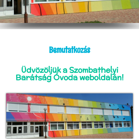
Bemutatkozás
Üdvözöljük a Szombathelyi
Barátság Óvoda weboldalán!