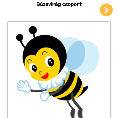
Búzavirág csoport