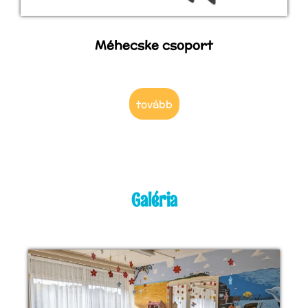
Méhecske csoport
tovább
Galéria