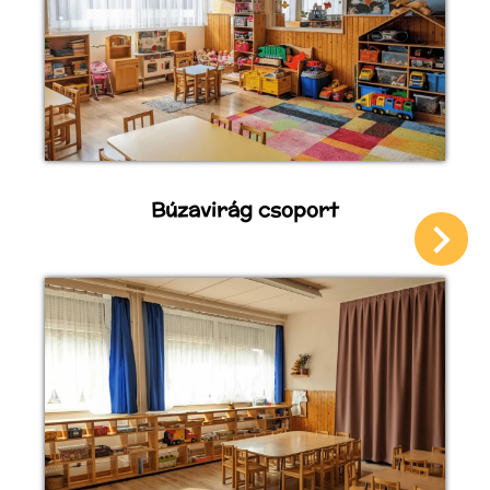
Búzavirág csoport