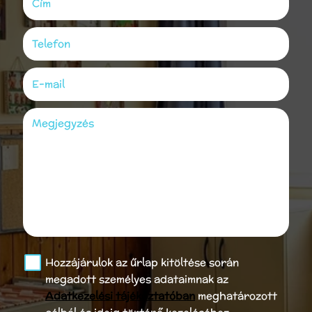
Cím
Telefon
(kötelező)
E-mail
(kötelező)
Megjegyzés
Hozzájárulok az űrlap kitöltése során
megadott személyes adataimnak az
Adatkezelési tájékoztatóban
meghatározott