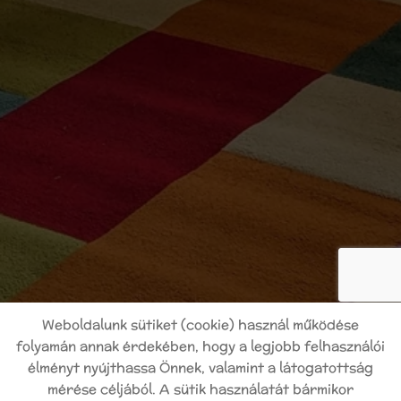
Weboldalunk sütiket (cookie) használ működése
folyamán annak érdekében, hogy a legjobb felhasználói
Oldal információk
Adatkezelési tájékoztató
élményt nyújthassa Önnek, valamint a látogatottság
Impresszum
Sütik kezelése
mérése céljából. A sütik használatát bármikor